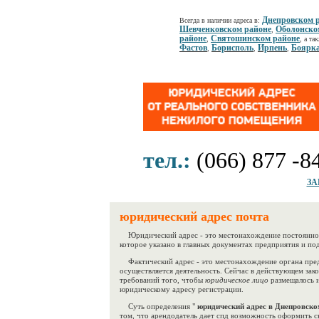
Днепровском 
Всегда в наличии адреса в:
Шевченковском районе
Оболонско
,
районе
Святошинском районе
,
, а та
Фастов
Борисполь
Ирпень
Боярк
,
,
,
тел.:
(066) 877 -8
ЗА
юридический адрес почта
Юридический адрес - это местонахождение постоянно и
которое указано в главных документах предприятия и по
Фактический адрес - это местонахождение органа пред
осуществляется деятельность. Сейчас в действующем зак
требований того, чтобы
юридическое лицо
размещалось и
юридическому адресу регистрации.
Суть определения "
юридический адрес в Днепровском
том, что арендодатель дает спд возможность оформить с