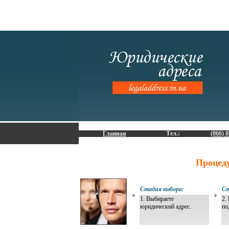
Главная
Тел.:
(066) 8
Процед
Стадия выбора:
Ст
1. Выбираете
2.
юридический адрес.
по