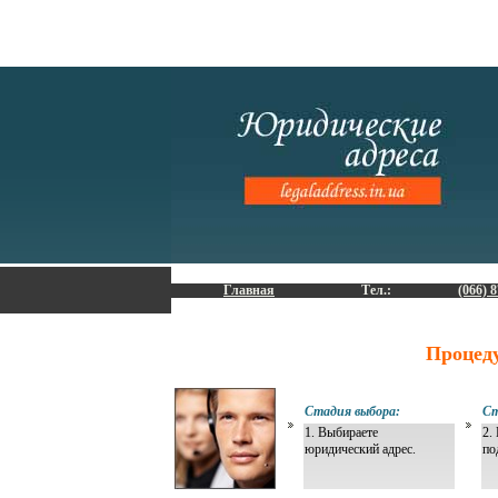
Главная
Тел.:
(066) 8
Процед
Стадия выбора:
Ст
1. Выбираете
2.
юридический адрес.
по