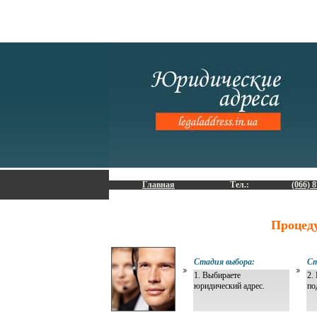
Главная
Тел.:
(066) 8
Процед
Стадия выбора:
Ст
1. Выбираете
2.
юридический адрес.
по