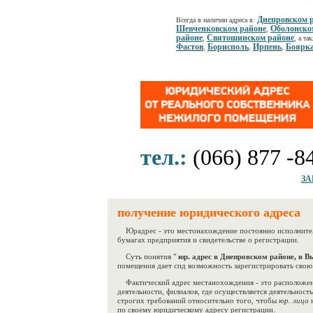
Днепровском 
Всегда в наличии адреса в:
Шевченковском районе
Оболонско
,
районе
Святошинском районе
,
, а та
Фастов
Борисполь
Ирпень
Боярк
,
,
,
тел.:
(066) 877 -8
ЗА
получение юридического адреса
Юрадрес - это местонахождение постоянно исполнитель
бумагах предприятия и свидетельстве о регистрации.
Суть понятия "
юр. адрес в Днепровском районе, в 
помещения дает спд возможность зарегистрировать свою
Фактический адрес местанохождения - это расположен
деятельности, филиалов, где осуществляется деятельност
строгих требований относительно того, чтобы
юр. лицо
по своему юридическому адресу регистрации.