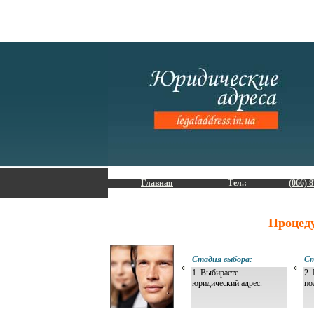
Главная
Тел.:
(066) 8
Процед
Стадия выбора:
Ст
1. Выбираете
2.
юридический адрес.
по