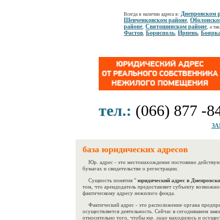
Днепровском 
Всегда в наличии адреса в:
Шевченковском районе
Оболонско
,
районе
Святошинском районе
,
, а та
Фастов
Борисполь
Ирпень
Боярк
,
,
,
тел.:
(066) 877 -8
ЗА
база юридических адресов
Юр. адрес - это местонахождение постоянно действующе
бумагах и свидетельстве о регистрации.
Сущность понятия "
юридический адрес в Днепровско
том, что арендодатель предоставляет субъекту возможн
фактическому адресу нежилого фонда.
Фактический адрес - это расположение органа предпри
осуществляется деятельность. Сейчас в сегодняшнем зак
относительно того, чтобы
юр. лицо
находилось и осущес